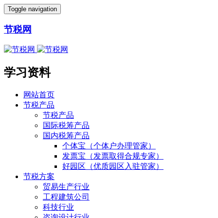
Toggle navigation
节税网
学习资料
网站首页
节税产品
节税产品
国际税筹产品
国内税筹产品
个体宝（个体户办理管家）
发票宝（发票取得合规专家）
好园区（优质园区入驻管家）
节税方案
贸易生产行业
工程建筑公司
科技行业
咨询设计行业