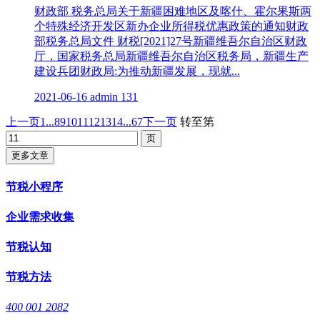
财政部 税务总局关于新疆困难地区及喀什、霍尔果斯两
个特殊经济开发区新办企业所得税优惠政策的通知财政
部税务总局文件 财税[2021]27号新疆维吾尔自治区财政
厅，国家税务总局新疆维吾尔自治区税务局，新疆生产
建设兵团财政局:为推动新疆发展，现就...
2021-06-16
admin
131
上一页
1...
8
9
10
11
12
13
14
...67
下一页
转至第
更多文章
节税小程序
企业需求收集
节税认知
节税方法
400 001 2082