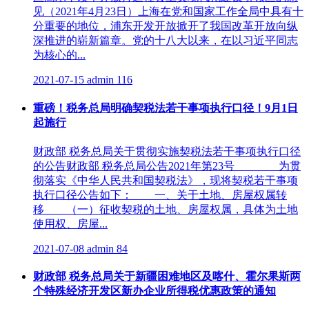
见（2021年4月23日）上海在党和国家工作全局中具有十
分重要的地位，浦东开发开放掀开了我国改革开放向纵
深推进的崭新篇章。党的十八大以来，在以习近平同志
为核心的...
2021-07-15
admin
116
重磅！税务总局明确契税法若干事项执行口径！9月1日
起施行
财政部 税务总局关于贯彻实施契税法若干事项执行口径
的公告财政部 税务总局公告2021年第23号 为贯
彻落实《中华人民共和国契税法》，现将契税若干事项
执行口径公告如下： 一、关于土地、房屋权属转
移 （一）征收契税的土地、房屋权属，具体为土地
使用权、房屋...
2021-07-08
admin
84
财政部 税务总局关于新疆困难地区及喀什、霍尔果斯两
个特殊经济开发区新办企业所得税优惠政策的通知