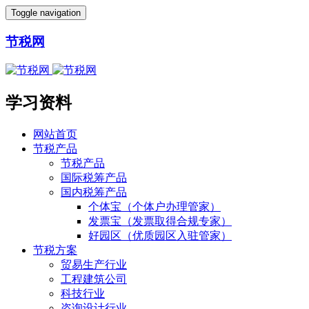
Toggle navigation
节税网
学习资料
网站首页
节税产品
节税产品
国际税筹产品
国内税筹产品
个体宝（个体户办理管家）
发票宝（发票取得合规专家）
好园区（优质园区入驻管家）
节税方案
贸易生产行业
工程建筑公司
科技行业
咨询设计行业