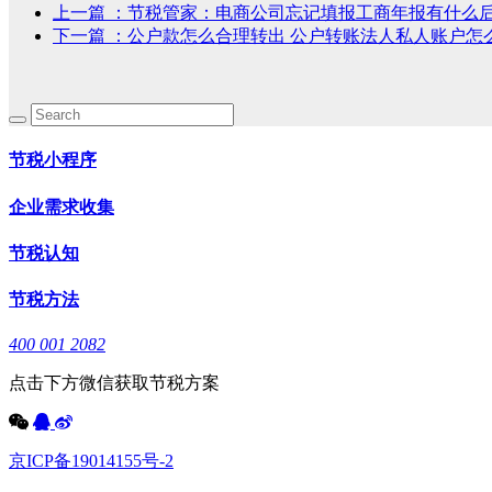
上一篇
：节税管家：电商公司忘记填报工商年报有什么
下一篇
：公户款怎么合理转出 公户转账法人私人账户怎
节税小程序
企业需求收集
节税认知
节税方法
400 001 2082
点击下方微信获取节税方案
京ICP备19014155号-2