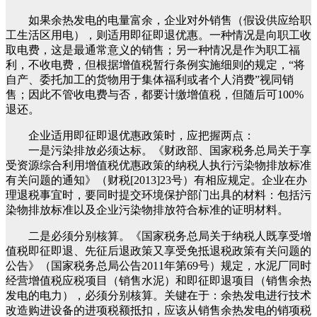
如果余热发电的电量富余，企业对外销售（假设供应给职
工生活区用电），则适用即征即退优惠。一种情况是向职工收
取电费，这是最通常意义的销售；另一种情况是作为职工福
利，不收电费，但根据增值税暂行条例实施细则的规定，“将
自产、委托加工的货物用于集体福利或者个人消费”视同销
售；因此不管收电费与否，都要计缴增值税，但随后可100%
退还。
企业适用即征即退优惠政策时，应把握两点：
一是污染排放必须达标。《财政部、国家税务总局关于享
受资源综合利用增值税优惠政策的纳税人执行污染物排放标准
有关问题的通知》（财税[2013]23号）有相应规定。企业在办
理退税事宜时，要同时提交环境保护部门出具的材料：包括污
染物排放标准以及企业污染物排放符合标准的证明材料。
二是必须分别核算。《国家税务总局关于纳税人既享受增
值税即征即退、先征后退政策又享受免抵退税政策有关问题的
公告》（国家税务总局公告2011年第69号）规定，水泥厂同时
经营增值税应税项目（销售水泥）和即征即退项目（销售余热
发电的电力），必须分别核算。关键在于：余热发电进行技术
改造购进设备的进项税额抵扣，应该从销售余热发电的销项税