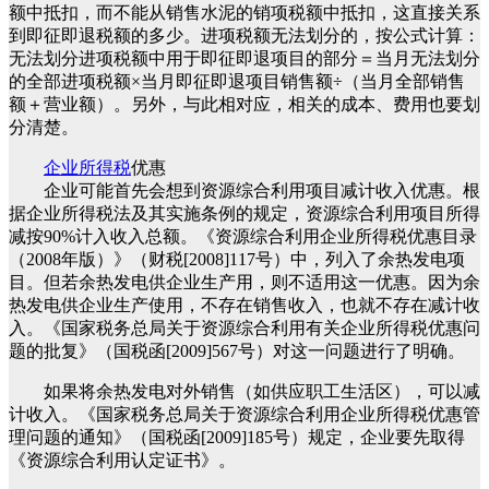
额中抵扣，而不能从销售水泥的销项税额中抵扣，这直接关系
到即征即退税额的多少。进项税额无法划分的，按公式计算：
无法划分进项税额中用于即征即退项目的部分＝当月无法划分
的全部进项税额×当月即征即退项目销售额÷（当月全部销售
额＋营业额）。另外，与此相对应，相关的成本、费用也要划
分清楚。
企业所得税
优惠
企业可能首先会想到资源综合利用项目减计收入优惠。根
据企业所得税法及其实施条例的规定，资源综合利用项目所得
减按90%计入收入总额。《资源综合利用企业所得税优惠目录
（2008年版）》（财税[2008]117号）中，列入了余热发电项
目。但若余热发电供企业生产用，则不适用这一优惠。因为余
热发电供企业生产使用，不存在销售收入，也就不存在减计收
入。《国家税务总局关于资源综合利用有关企业所得税优惠问
题的批复》（国税函[2009]567号）对这一问题进行了明确。
如果将余热发电对外销售（如供应职工生活区），可以减
计收入。《国家税务总局关于资源综合利用企业所得税优惠管
理问题的通知》（国税函[2009]185号）规定，企业要先取得
《资源综合利用认定证书》。