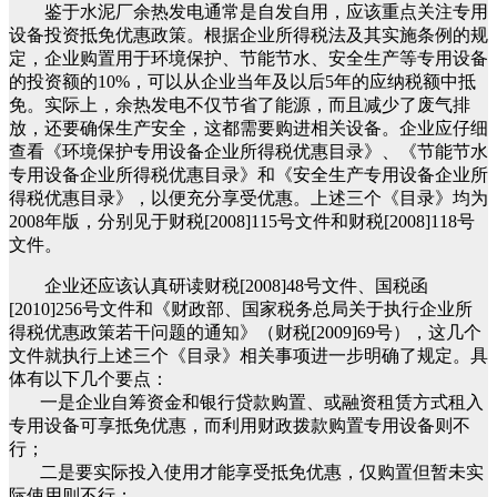
鉴于水泥厂余热发电通常是自发自用，应该重点关注专用
设备投资抵免优惠政策。根据企业所得税法及其实施条例的规
定，企业购置用于环境保护、节能节水、安全生产等专用设备
的投资额的10%，可以从企业当年及以后5年的应纳税额中抵
免。实际上，余热发电不仅节省了能源，而且减少了废气排
放，还要确保生产安全，这都需要购进相关设备。企业应仔细
查看《环境保护专用设备企业所得税优惠目录》、《节能节水
专用设备企业所得税优惠目录》和《安全生产专用设备企业所
得税优惠目录》，以便充分享受优惠。上述三个《目录》均为
2008年版，分别见于财税[2008]115号文件和财税[2008]118号
文件。
企业还应该认真研读财税[2008]48号文件、国税函
[2010]256号文件和《财政部、国家税务总局关于执行企业所
得税优惠政策若干问题的通知》（财税[2009]69号），这几个
文件就执行上述三个《目录》相关事项进一步明确了规定。具
体有以下几个要点：
一是企业自筹资金和银行贷款购置、或融资租赁方式租入
专用设备可享抵免优惠，而利用财政拨款购置专用设备则不
行；
二是要实际投入使用才能享受抵免优惠，仅购置但暂未实
际使用则不行；